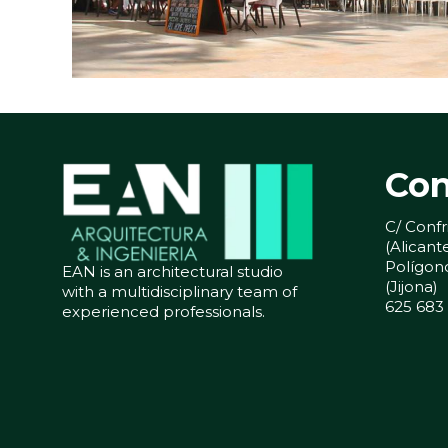
Con
C/ Confr
(Alicant
Polígono
EAN is an architectural studio
(Jijona)
with a multidisciplinary team of
625 683
experienced professionals.